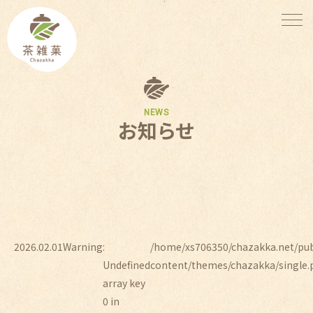
NEWS
お知らせ
2026.02.01
Warning
:
/home/xs706350/chazakka.net/pu
Undefined
content/themes/chazakka/single.
array key
0 in