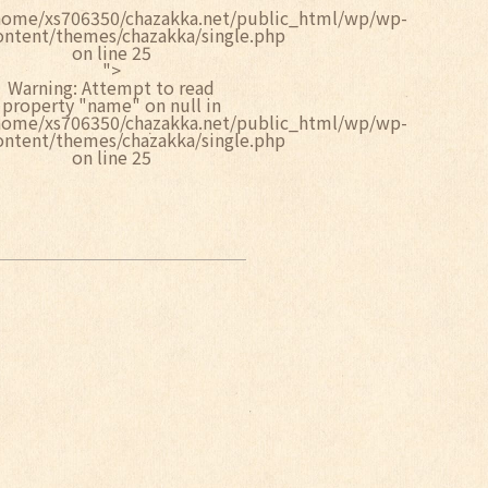
home/xs706350/chazakka.net/public_html/wp/wp-
ontent/themes/chazakka/single.php
on line
25
">
Warning
: Attempt to read
property "name" on null in
home/xs706350/chazakka.net/public_html/wp/wp-
ontent/themes/chazakka/single.php
on line
25