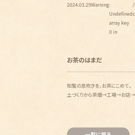
2024.03.29
Warning
:
Undefined
array key
0 in
お茶のはまだ
知覧の息吹きを、お茶にこめて。
土づくりから茶畑→工場→お店→
一覧に戻る