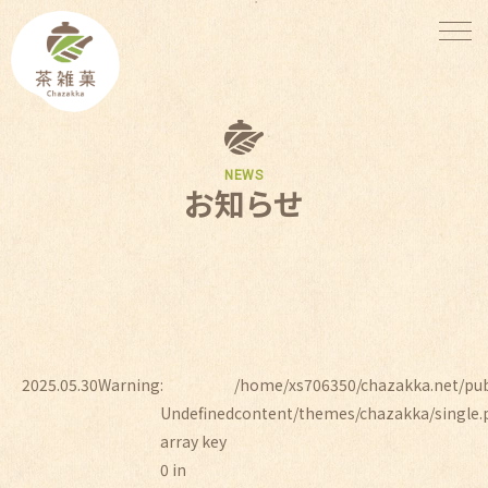
NEWS
お知らせ
2025.05.30
Warning
:
/home/xs706350/chazakka.net/pu
Undefined
content/themes/chazakka/single.
array key
0 in