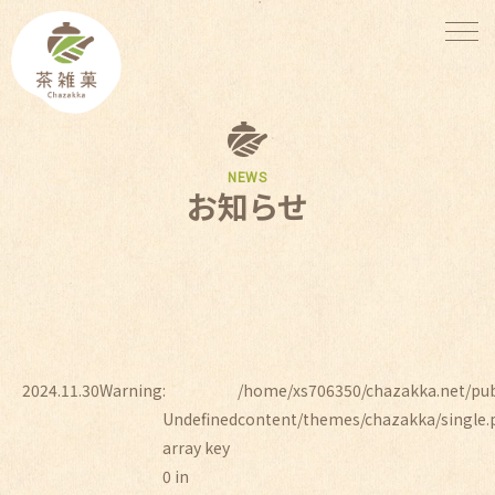
NEWS
お知らせ
2024.11.30
Warning
:
/home/xs706350/chazakka.net/pu
Undefined
content/themes/chazakka/single.
array key
0 in