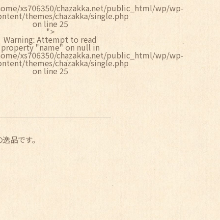
home/xs706350/chazakka.net/public_html/wp/wp-
ontent/themes/chazakka/single.php
on line
25
">
Warning
: Attempt to read
property "name" on null in
home/xs706350/chazakka.net/public_html/wp/wp-
ontent/themes/chazakka/single.php
on line
25
の逸品です。