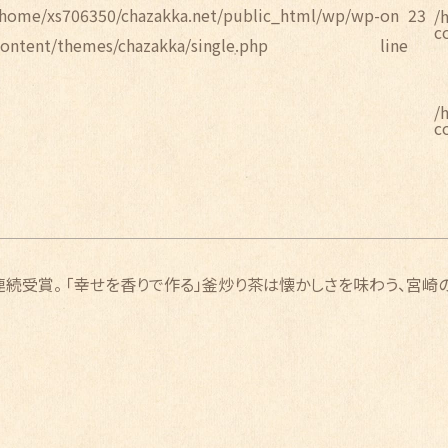
/home/xs706350/chazakka.net/public_html/wp/wp-
on
23
/
c
content/themes/chazakka/single.php
line
/
c
連続受賞。 「幸せを香りで作る」釜炒り茶は懐かしさを味わう、宮崎