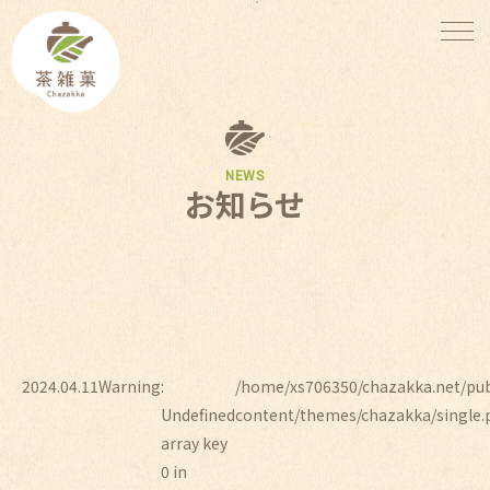
NEWS
お知らせ
2024.04.11
Warning
:
/home/xs706350/chazakka.net/pu
Undefined
content/themes/chazakka/single.
array key
0 in