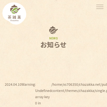
NEWS
お知らせ
2024.04.10
Warning
:
/home/xs706350/chazakka.net/pu
Undefined
content/themes/chazakka/single.
array key
0 in