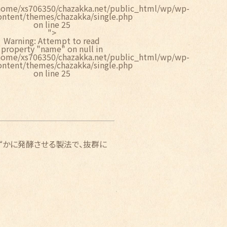
home/xs706350/chazakka.net/public_html/wp/wp-
ontent/themes/chazakka/single.php
on line
25
">
Warning
: Attempt to read
property "name" on null in
home/xs706350/chazakka.net/public_html/wp/wp-
ontent/themes/chazakka/single.php
on line
25
ずかに発酵させる製法で、抜群に