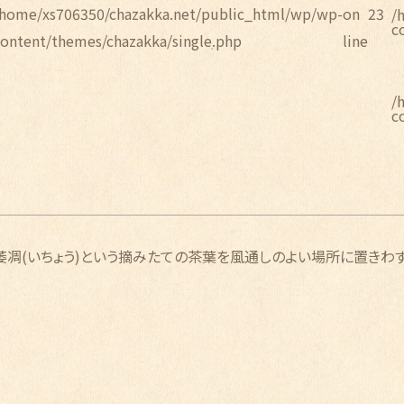
/home/xs706350/chazakka.net/public_html/wp/wp-
on
23
/
c
content/themes/chazakka/single.php
line
/
c
萎凋(いちょう)という摘みたての茶葉を風通しのよい場所に置きわ