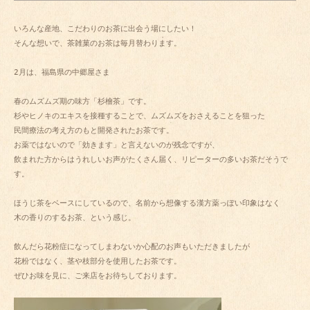
いろんな産地、こだわりのお茶に出会う場にしたい！

そんな想いで、茶雑菓のお茶は毎月替わります。 

2月は、福島県の中郷屋さま

春のムズムズ期の味方「杉檜茶」です。

杉やヒノキのエキスを接種することで、ムズムズをおさえることを狙った

民間療法の考え方のもと開発されたお茶です。

お薬ではないので「効きます」と言えないのが残念ですが、

飲まれた方からはうれしいお声がたくさん届く、リピーターの多いお茶だそうで
す。

ほうじ茶をベースにしているので、名前から想像する漢方薬っぽい印象はなく

木の香りのするお茶、という感じ。

飲んだら花粉症になってしまわないか心配のお声もいただきましたが

花粉ではなく、茎や枝部分を使用したお茶です。

ぜひお味を見に、ご来店をお待ちしております。
