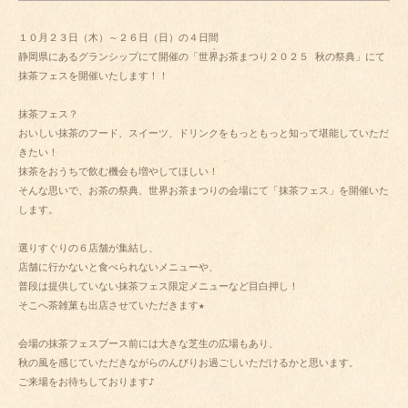
１０月２３日（木）～２６日（日）の４日間

静岡県にあるグランシップにて開催の「世界お茶まつり２０２５ 秋の祭典」にて

抹茶フェスを開催いたします！！

抹茶フェス？

おいしい抹茶のフード、スイーツ、ドリンクをもっともっと知って堪能していただ
きたい！

抹茶をおうちで飲む機会も増やしてほしい！

そんな思いで、お茶の祭典、世界お茶まつりの会場にて「抹茶フェス」を開催いた
します。

選りすぐりの６店舗が集結し、

店舗に行かないと食べられないメニューや、

普段は提供していない抹茶フェス限定メニューなど目白押し！

そこへ茶雑菓も出店させていただきます★

会場の抹茶フェスブース前には大きな芝生の広場もあり、

秋の風を感じていただきながらのんびりお過ごしいただけるかと思います。

ご来場をお待ちしております♪
