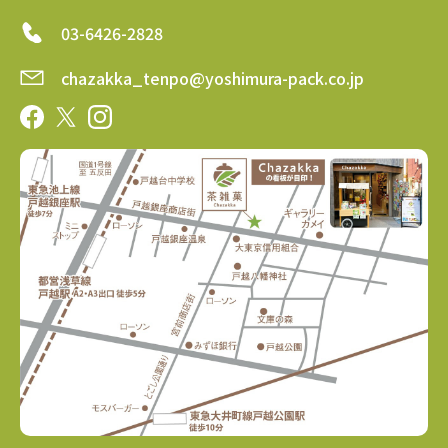
03-6426-2828
chazakka_tenpo@yoshimura-pack.co.jp